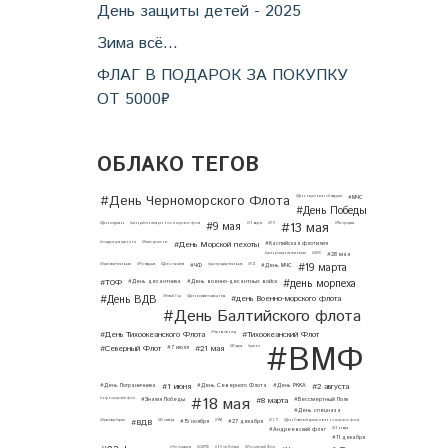
День защиты детей - 2025
Зима всё...
ФЛАГ В ПОДАРОК ЗА ПОКУПКУ
ОТ 5000₽
ОБЛАКО ТЕГОВ
#День Черноморского Флота
#День национальной гвардии
#МЧС
#День Победы
#9 мая
#13 мая
#День штурмана
#день работников речного и морского флота
#19 августа
#11.11
#Распродажа
#День Морской пехоты
#подарок для мужчины
#Никто кроме нас
#Каспийская флотилия
#день рождения тельняшки
#ФПС
#28 мая
#19 марта
#Краповые тельняшки
#Росгвардия
#День спасателя
#ЧФ
#распродажа тельняшек
#11.12
#День МЧС
#день морпеха
#ТОФ
#День десантника
#День военно-десантных войск
#День ВДВ
#день Военно-морского флота
#Новый Год
#День моряка-подводника
#День Балтийского флота
#День Тихоокеанского Флота
#Тихоокеанский Флот
#Черная пятница
#ВМФ
#Северный Флот
#21 мая
#7 июля
#27 марта
#ремни
#1 июня
#2 августа
#День Пограничника
#День Северного Флота
#День РККА
#18 мая
#8 марта
#черноморский флот
#Знамя Победы
#Бессмертный Полк
#День спецназа
#ВДВ
#Краповые береты
#30 октября
#15 ноября
#ЧМ
#27 декабря
#15.11
#День Советской армии и военно-морского флота
#Андреевский флаг
#25 января
#11 декабря
#Что подарить
#СФРФ
#80 лет Победы
#Российский Флот