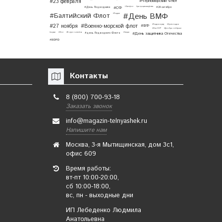
#23 февраля
#Черноморский Флот
#СФ
#День Подводника
#Балтфлот
#распродажа камуфляжа
#24 октября
#День ВМФ
#Балтийский Флот
#Подарки
#27 ноября
#Военно-морской флот
#БФ
#Подарок моряку
#Купить подарок
#Флаг СССР
#День Красной Армии
#День защитника Отечества
#моряки
#Флот
#Внутренние войска
#день Подводного Флота
#Скидки
#БФРФ
Контакты
8 (800) 700-93-18
Заказать звонок
info@magazin-telnyashek.ru
Напишите нам
Москва, 3-я Мытищинская, дом 3с1,
офис 609
Время работы:
вт-пт 10:00-20:00,
сб 10:00-18:00,
вс, пн - выходные дни
ИП Лебеденко Людмила
Анатольевна