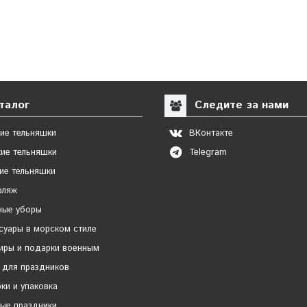
талог
Следите за нами
ие тельняшки
ВКонтакте
ие тельняшки
Telegram
ие тельняшки
фляж
ные уборы
суары в морском стиле
иры и подарки военным
 для праздников
ки и упаковка
ые праздники