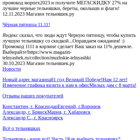
промокод морпех2023 и получите МЕГАСКИДКУ 27% на
лучшие черные тельняшки, береты, околыши и флаги!
12.11.2023
Магазин тельняшек.ру
Чёрная пятница 11.11!
Яндекс сказал, что люди ждут Черную пятницу, чтобы купить
лучшую тельняшку со скидкой...Оправдаем ожидания! :)
Промокод 1111 в корзине сделает Ваш заказ на 11% дешевле.
Выбирайте!https://www.magazin-
telnyashek.ru/collection/muzhskie-telnyashki
30.10.2023
Магазин тельняшек.ру
Новости
Новый адрес магазина
81 год Великой Победе!
Нам 12 лет!
Изменение графика визита к нам в офис
Милых дам с 8 марта!
Отзывы наших покупателей
Константин, г. Краснодар
Евгений, г.Воронеж
Александр, г. Брянск
Мария, г. Хабаровск
Александр С., г. Красноярск
Всё о тельняшках
Тельняшка - наше всё! Часть 1
Как выбрать тельняшку?