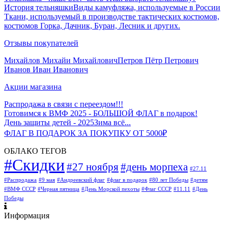
История тельняшки
Виды камуфляжа, используемые в России
Ткани, используемый в производстве тактических костюмов,
костюмов Горка, Дачник, Буран, Лесник и других.
Отзывы покупателей
Михайлов Михайи Михайлович
Петров Пётр Петрович
Иванов Иван Иванович
Акции магазина
Распродажа в связи с переездом!!!
Готовимся к ВМФ 2025 - БОЛЬШОЙ ФЛАГ в подарок!
День защиты детей - 2025
Зима всё...
ФЛАГ В ПОДАРОК ЗА ПОКУПКУ ОТ 5000₽
ОБЛАКО ТЕГОВ
#Скидки
#27 ноября
#день морпеха
#27.11
#Распродажа
#9 мая
#Андреевский флаг
#флаг в подарок
#80 лет Победы
#детям
#ВМФ СССР
#Черная пятница
#День Морской пехоты
#Флаг СССР
#11.11
#День
Победы
Информация