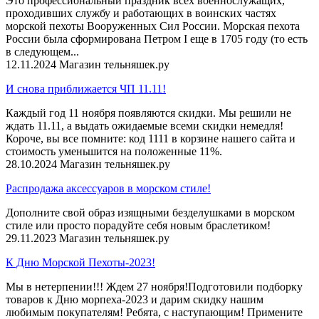
Это профессиональный праздник всех военнослужащих,
проходивших службу и работающих в воинских частях
морской пехоты Вооруженных Сил России. Морская пехота
России была сформирована Петром I еще в 1705 году (то есть
в следующем...
12.11.2024
Магазин тельняшек.ру
И снова приближается ЧП 11.11!
Каждый год 11 ноября появляются скидки. Мы решили не
ждать 11.11, а выдать ожидаемые всеми скидки немедля!
Короче, вы все помните: код 1111 в корзине нашего сайта и
стоимость уменьшится на положенные 11%.
28.10.2024
Магазин тельняшек.ру
Распродажа аксессуаров в морском стиле!
Дополните свой образ изящными безделушками в морском
стиле или просто порадуйте себя новым браслетиком!
29.11.2023
Магазин тельняшек.ру
К Дню Морской Пехоты-2023!
Мы в нетерпении!!! Ждем 27 ноября!Подготовили подборку
товаров к Дню морпеха-2023 и дарим скидку нашим
любимым покупателям! Ребята, с наступающим! Примените