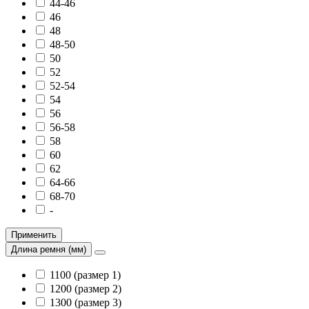
44-46
46
48
48-50
50
52
52-54
54
56
56-58
58
60
62
64-66
68-70
-
Применить
Длина ремня (мм)
1100 (размер 1)
1200 (размер 2)
1300 (размер 3)