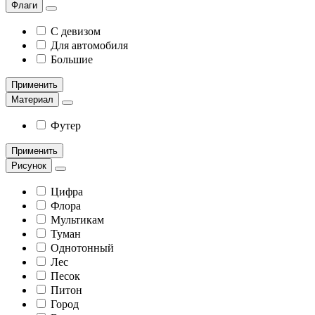
Флаги
С девизом
Для автомобиля
Большие
Применить
Материал
Футер
Применить
Рисунок
Цифра
Флора
Мультикам
Туман
Однотонный
Лес
Песок
Питон
Город