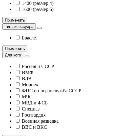
1400 (размер 4)
1600 (размер 6)
Применить
Тип аксессуара
Браслет
Применить
Для кого
Россия и СССР
ВМФ
ВДВ
Морпех
ФПС и погранслужба СССР
МЧС
МВД и ФСБ
Спецназ
Росгвардия
Военная разведка
ВВС и ВКС