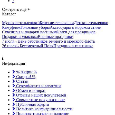
7
Смотреть ещё +
Каталог
Мужские тельняшки
Женские тельняшки
Детские тельняшки
Камуфляж
Головные уборы
Аксессуары в морском стиле
Сувениры и подарки военным
Флаги для праздников
Подарки и упаковка
Военные праздники
7 июля - День работников речного и морского флота
26 июля - Бессмертный Полк
Праздник в тельняшке
Информация
% Акции %
Скидки! %
Статьи
Сертификаты и гарантии
Обмен и возврат
Отзывы наших покупателей
Совместные покупки и опт
Публичная оферта
Политика конфиденциальности
Пользовательское соглашение