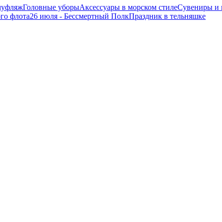
муфляж
Головные уборы
Аксессуары в морском стиле
Сувениры и 
ого флота
26 июля - Бессмертный Полк
Праздник в тельняшке