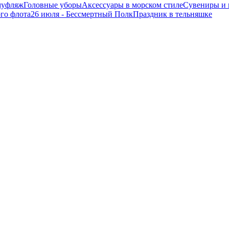
муфляж
Головные уборы
Аксессуары в морском стиле
Сувениры и 
ого флота
26 июля - Бессмертный Полк
Праздник в тельняшке