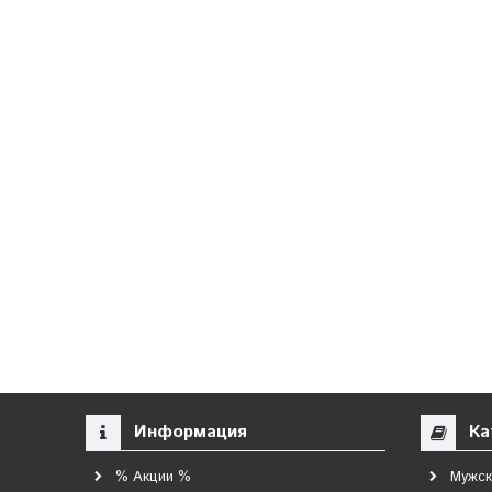
Информация
Ка
% Акции %
Мужск