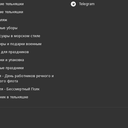
ие тельняшки
Telegram
ие тельняшки
фляж
ные уборы
суары в морском стиле
иры и подарки военным
 для праздников
ки и упаковка
ые праздники
я - День работников речного и
ого флота
ля - Бессмертный Полк
ник в тельняшке