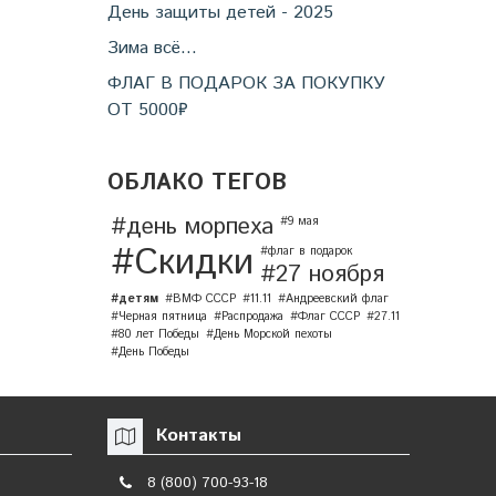
День защиты детей - 2025
Зима всё...
ФЛАГ В ПОДАРОК ЗА ПОКУПКУ
ОТ 5000₽
ОБЛАКО ТЕГОВ
#день морпеха
#9 мая
#Скидки
#флаг в подарок
#27 ноября
#детям
#ВМФ СССР
#11.11
#Андреевский флаг
#Черная пятница
#Распродажа
#Флаг СССР
#27.11
#80 лет Победы
#День Морской пехоты
#День Победы
Контакты
8 (800) 700-93-18