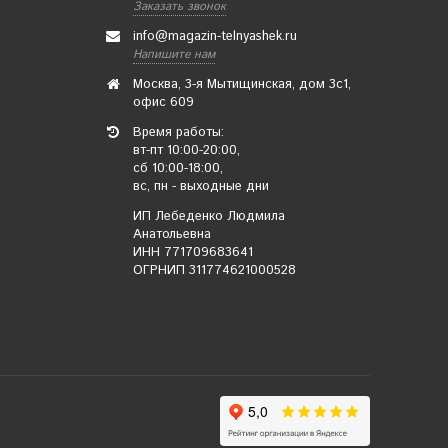
Заказать звонок
info@magazin-telnyashek.ru
Напишите нам
Москва, 3-я Мытищинская, дом 3с1,
офис 609
Время работы:
вт-пт 10:00-20:00,
сб 10:00-18:00,
вс, пн - выходные дни
ИП Лебеденко Людмила
Анатольевна
ИНН 771709683641
ОГРНИП 311774621000528