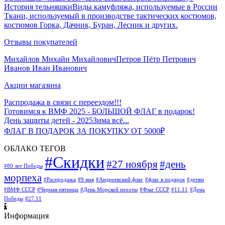
История тельняшки
Виды камуфляжа, используемые в России
Ткани, используемый в производстве тактических костюмов,
костюмов Горка, Дачник, Буран, Лесник и других.
Отзывы покупателей
Михайлов Михайи Михайлович
Петров Пётр Петрович
Иванов Иван Иванович
Акции магазина
Распродажа в связи с переездом!!!
Готовимся к ВМФ 2025 - БОЛЬШОЙ ФЛАГ в подарок!
День защиты детей - 2025
Зима всё...
ФЛАГ В ПОДАРОК ЗА ПОКУПКУ ОТ 5000₽
ОБЛАКО ТЕГОВ
#Скидки
#27 ноября
#день
#80 лет Победы
морпеха
#Распродажа
#9 мая
#Андреевский флаг
#флаг в подарок
#детям
#ВМФ СССР
#Черная пятница
#День Морской пехоты
#Флаг СССР
#11.11
#День
Победы
#27.11
Информация