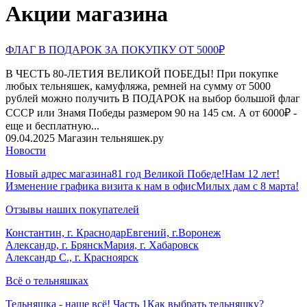
Акции магазина
ФЛАГ В ПОДАРОК ЗА ПОКУПКУ ОТ 5000₽
В ЧЕСТЬ 80-ЛЕТИЯ ВЕЛИКОЙ ПОБЕДЫ! При покупке
любых тельняшек, камуфляжа, ремней на сумму от 5000
рублей можно получить В ПОДАРОК на выбор большой флаг
СССР или Знамя Победы размером 90 на 145 см. А от 6000₽ -
еще и бесплатную...
09.04.2025
Магазин тельняшек.ру
Новости
Новый адрес магазина
81 год Великой Победе!
Нам 12 лет!
Изменение графика визита к нам в офис
Милых дам с 8 марта!
Отзывы наших покупателей
Константин, г. Краснодар
Евгений, г.Воронеж
Александр, г. Брянск
Мария, г. Хабаровск
Александр С., г. Красноярск
Всё о тельняшках
Тельняшка - наше всё! Часть 1
Как выбрать тельняшку?