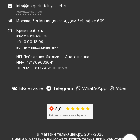
info@magazin-telnyashek.ru
Напишите нам
Москва, 3-я Мытищинская, дом 3с1, офис 609
Время работы:
вт-пт 10:00-20:00,
сб 10:00-18:00,
вс, пн - выходные дни
ИП Лебеденко Людмила Анатольевна
ИНН 771709683641
ОГРНИП 311774621000528
ВКонтакте
Telegram
What'sApp
Viber
© Магазин тельняшек.ру, 2014-2026
В нашем магазине вы можете купить тельняшки и камуфляж с