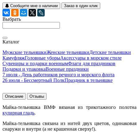
Сообщите мне о наличии
Заказ в один клик
Выбрать
Каталог
Мужские тельняшки
Женские тельняшки
Детские тельняшки
Камуфляж
Головные уборы
Аксессуары в морском стиле
Сувениры и подарки военным
Флаги для праздников
Подарки и упаковка
Военные праздники
7 июля - День работников речного и морского флота
26 июля - Бессмертный Полк
Праздник в тельняшке
Описание
Отзывы
Майка-тельняшка ВМФ вязаная из трикотажного полотна
кулирная гладь
.
Майка-тельняшка связана из нитей двух цветов, одинаковая
снаружи и внутри (а не крашенная сверху!).