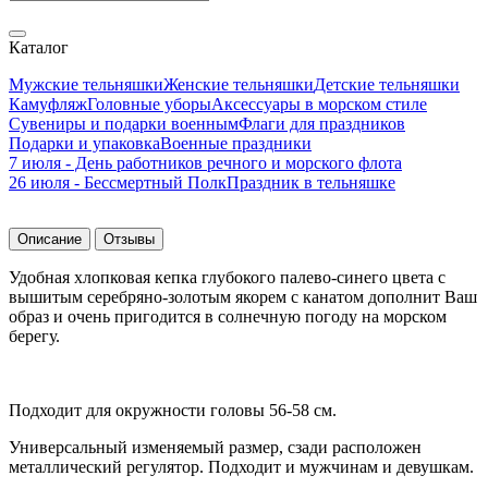
Каталог
Мужские тельняшки
Женские тельняшки
Детские тельняшки
Камуфляж
Головные уборы
Аксессуары в морском стиле
Сувениры и подарки военным
Флаги для праздников
Подарки и упаковка
Военные праздники
7 июля - День работников речного и морского флота
26 июля - Бессмертный Полк
Праздник в тельняшке
Описание
Отзывы
Удобная хлопковая кепка глубокого палево-синего цвета с
вышитым серебряно-золотым якорем с канатом дополнит Ваш
образ и очень пригодится в солнечную погоду на морском
берегу.
Подходит для о
кружности головы 56-58 см.
Универсальный изменяемый размер, сзади расположен
металлический регулятор.
Подходит и мужчинам и девушкам.