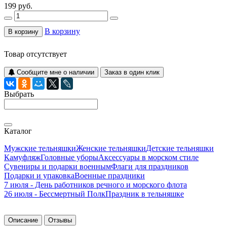
199 руб.
В корзину
В корзину
Товар отсутствует
Сообщите мне о наличии
Заказ в один клик
Выбрать
Каталог
Мужские тельняшки
Женские тельняшки
Детские тельняшки
Камуфляж
Головные уборы
Аксессуары в морском стиле
Сувениры и подарки военным
Флаги для праздников
Подарки и упаковка
Военные праздники
7 июля - День работников речного и морского флота
26 июля - Бессмертный Полк
Праздник в тельняшке
Описание
Отзывы