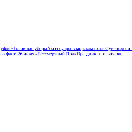
муфляж
Головные уборы
Аксессуары в морском стиле
Сувениры и 
ого флота
26 июля - Бессмертный Полк
Праздник в тельняшке