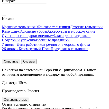
Выбрать
Каталог
Мужские тельняшки
Женские тельняшки
Детские тельняшки
Камуфляж
Головные уборы
Аксессуары в морском стиле
Сувениры и подарки военным
Флаги для праздников
Подарки и упаковка
Военные праздники
7 июля - День работников речного и морского флота
26 июля - Бессмертный Полк
Праздник в тельняшке
Описание
Отзывы
Наклейка на автомобиль Герб РФ с Триколором. Станет
отличным дополнением к подарку на любой праздник.
Диаметр: 15см.
Производство: Россия.
Оставить отзыв
Отзыв успешно отправлен.
Он будет проверен администратором перед публикацией.