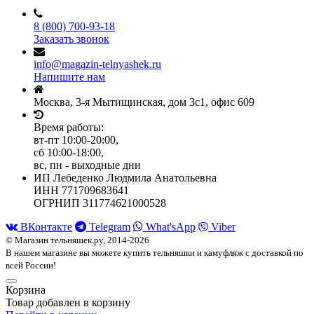
8 (800) 700-93-18
Заказать звонок
info@magazin-telnyashek.ru
Напишите нам
Москва, 3-я Мытищинская, дом 3с1, офис 609
Время работы:
вт-пт 10:00-20:00,
сб 10:00-18:00,
вс, пн - выходные дни
ИП Лебеденко Людмила Анатольевна
ИНН 771709683641
ОГРНИП 311774621000528
ВКонтакте
Telegram
What'sApp
Viber
© Магазин тельняшек.ру, 2014-2026
В нашем магазине вы можете купить тельняшки и камуфляж с доставкой по
всей России!
Корзина
Товар добавлен в корзину