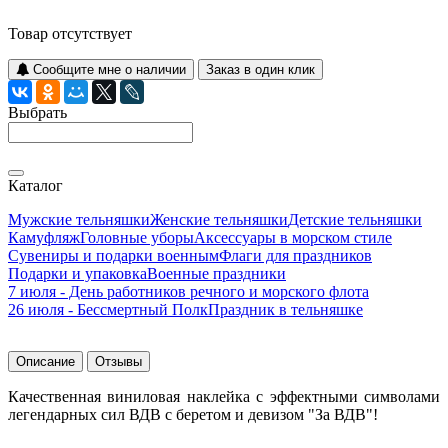
Товар отсутствует
Сообщите мне о наличии
Заказ в один клик
Выбрать
Каталог
Мужские тельняшки
Женские тельняшки
Детские тельняшки
Камуфляж
Головные уборы
Аксессуары в морском стиле
Сувениры и подарки военным
Флаги для праздников
Подарки и упаковка
Военные праздники
7 июля - День работников речного и морского флота
26 июля - Бессмертный Полк
Праздник в тельняшке
Описание
Отзывы
Качественная виниловая наклейка с эффектными символами
легендарных сил ВДВ с беретом и девизом "За ВДВ"!