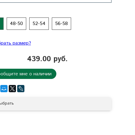
6
48-50
52-54
56-58
брать размер?
439.00 руб.
общите мне о наличии
ыбрать