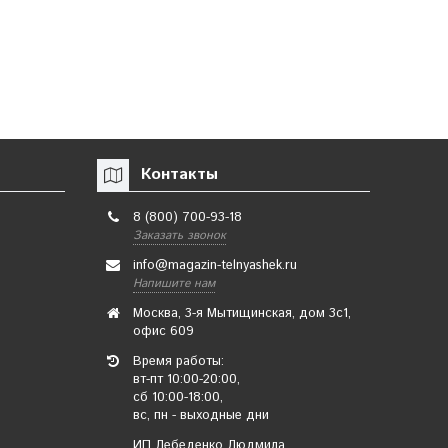
1275 руб.
1020 руб.
✔ В наличии
✔ В наличии
Контакты
Подробнее
Подробнее
8 (800) 700-93-18
Заказать звонок
Футболка-тельняшка
Майка-тельняшка ВМФ
info@magazin-telnyashek.ru
прямая (черная
(черная полоса) ТМ
Напишите нам
полоса)
"СилаПолос"
Москва, 3-я Мытищинская, дом 3с1,
офис 609
Время работы:
вт-пт 10:00-20:00,
сб 10:00-18:00,
вс, пн - выходные дни
ИП Лебеденко Людмила