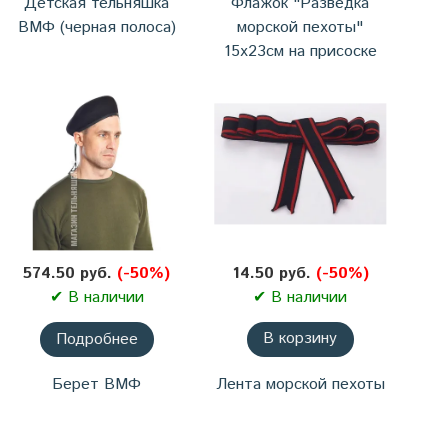
Детская тельняшка
Флажок "Разведка
ВМФ (черная полоса)
морской пехоты"
15х23см на присоске
574.50 руб.
(-50%)
14.50 руб.
(-50%)
✔ В наличии
✔ В наличии
Подробнее
В корзину
Берет ВМФ
Лента морской пехоты
бесшовный
25мм*30см