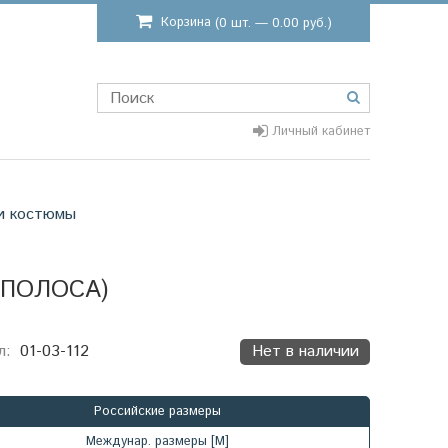
Корзина
(0 шт. — 0.00 руб.)
Личный кабинет
и костюмы
 ПОЛОСА)
л:
01-03-112
Нет в наличии
Российские размеры
Междунар. размеры [М]