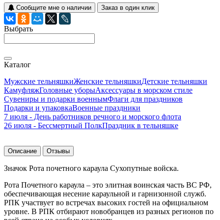
Сообщите мне о наличии
Заказ в один клик
Выбрать
Каталог
Мужские тельняшки
Женские тельняшки
Детские тельняшки
Камуфляж
Головные уборы
Аксессуары в морском стиле
Сувениры и подарки военным
Флаги для праздников
Подарки и упаковка
Военные праздники
7 июля - День работников речного и морского флота
26 июля - Бессмертный Полк
Праздник в тельняшке
Описание
Отзывы
Значок Рота почетного караула Сухопутные войска.
Рота Почетного караула – это элитная воинская часть ВС РФ,
обеспечивающая несение караульной и гарнизонной служб.
РПК участвует во встречах высоких гостей на официальном
уровне. В РПК отбирают новобранцев из разных регионов по