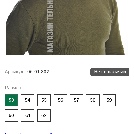
Артикул:
06-01-802
Нет в наличии
Размер
53
54
55
56
57
58
59
60
61
62