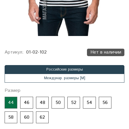
Артикул:
01-02-102
Нет в наличии
Российские размеры
Междунар. размеры [М]
Размер
44
46
48
50
52
54
56
58
60
62