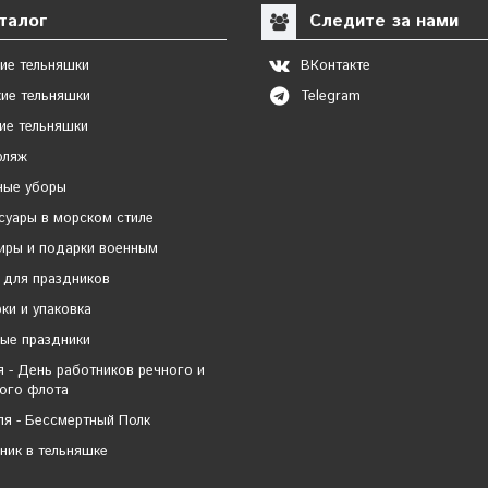
талог
Следите за нами
ие тельняшки
ВКонтакте
ие тельняшки
Telegram
ие тельняшки
фляж
ные уборы
суары в морском стиле
иры и подарки военным
 для праздников
ки и упаковка
ые праздники
я - День работников речного и
ого флота
ля - Бессмертный Полк
ник в тельняшке