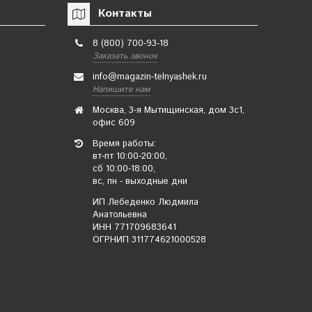
Контакты
9.50 руб.
(-67%)
от 841 руб.
8 (800) 700-93-18
Заказать звонок
✔ В наличии
✔ В наличии
info@magazin-telnyashek.ru
В корзину
Подробнее
Напишите нам
Москва, 3-я Мытищинская, дом 3с1,
Лента ВМФ
Тельняшка летняя
офис 609
25мм*30см
ВМФ (темно-синяя
Время работы:
полоса) ГОСТ
вт-пт 10:00-20:00,
МИНОБОРОНЫ
сб 10:00-18:00,
вс, пн - выходные дни
ИП Лебеденко Людмила
Анатольевна
ИНН 771709683641
ОГРНИП 311774621000528