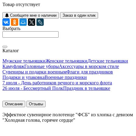
Товар отсутствует
Сообщите мне о наличии
Заказ в один клик
Выбрать
Каталог
Мужские тельняшки
Женские тельняшки
Детские тельняшки
Камуфляж
Головные уборы
Аксессуары в морском стиле
Сувениры и подарки военным
Флаги для праздников
Подарки и упаковка
Военные праздники
7 июля - День работников речного и морского флота
26 июля - Бессмертный Полк
Праздник в тельняшке
Описание
Отзывы
Эффектное сувенирное полотенце "ФСБ" из хлопка с девизом
"Холодная голова, горячее сердце"