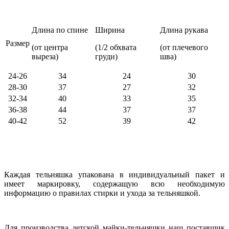
Длина по спине
Ширина
Длина рукава
Размер
(от центра
(1/2 обхвата
(от плечевого
выреза)
груди)
шва)
24-26
34
24
30
28-30
37
27
32
32-34
40
33
35
36-38
44
37
37
40-42
52
39
42
Каждая тельняшка упакована в индивидуальный пакет и
имеет маркировку, содержащую всю необходимую
информацию о правилах стирки и ухода за тельняшкой.
Для производства детской майки-тельняшки наш поставщик