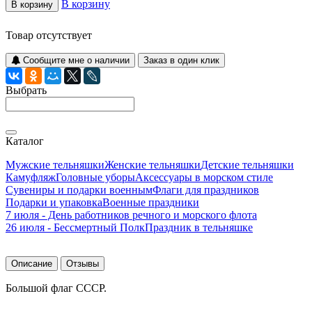
В корзину
В корзину
Товар отсутствует
Сообщите мне о наличии
Заказ в один клик
Выбрать
Каталог
Мужские тельняшки
Женские тельняшки
Детские тельняшки
Камуфляж
Головные уборы
Аксессуары в морском стиле
Сувениры и подарки военным
Флаги для праздников
Подарки и упаковка
Военные праздники
7 июля - День работников речного и морского флота
26 июля - Бессмертный Полк
Праздник в тельняшке
Описание
Отзывы
Большой флаг СССР.