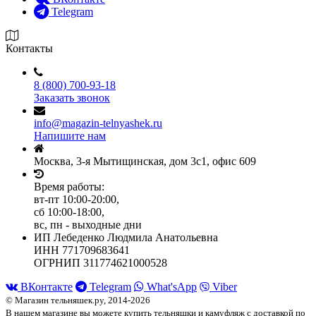
Telegram
Контакты
8 (800) 700-93-18
Заказать звонок
info@magazin-telnyashek.ru
Напишите нам
Москва, 3-я Мытищинская, дом 3с1, офис 609
Время работы:
вт-пт 10:00-20:00,
сб 10:00-18:00,
вс, пн - выходные дни
ИП Лебеденко Людмила Анатольевна
ИНН 771709683641
ОГРНИП 311774621000528
ВКонтакте
Telegram
What'sApp
Viber
© Магазин тельняшек.ру, 2014-2026
В нашем магазине вы можете купить тельняшки и камуфляж с доставкой по