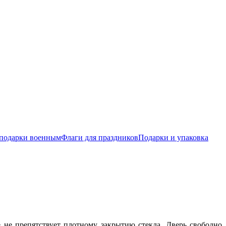
подарки военным
Флаги для праздников
Подарки и упаковка
 не препятствует плотному закрытию стекла. Дверь свободно