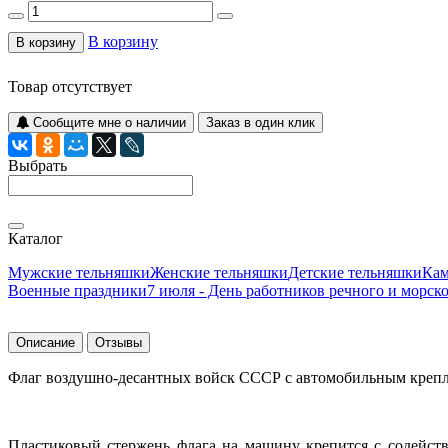
В корзину
В корзину
Товар отсутствует
Сообщите мне о наличии
Заказ в один клик
Выбрать
Каталог
Мужские тельняшки
Женские тельняшки
Детские тельняшки
Ка
Военные праздники
7 июля - День работников речного и морск
Описание
Отзывы
Флаг воздушно-десантных войск СССР с автомобильным креплен
Пластиковый стержень флага на машину крепится с содейств