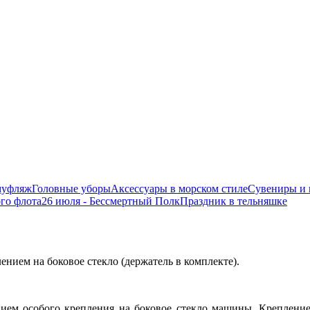
муфляж
Головные уборы
Аксессуары в морском стиле
Сувениры и 
ого флота
26 июля - Бессмертный Полк
Праздник в тельняшке
ием на боковое стекло (держатель в комплекте).
ием особого крепления на боковое стекло машины. Крепление