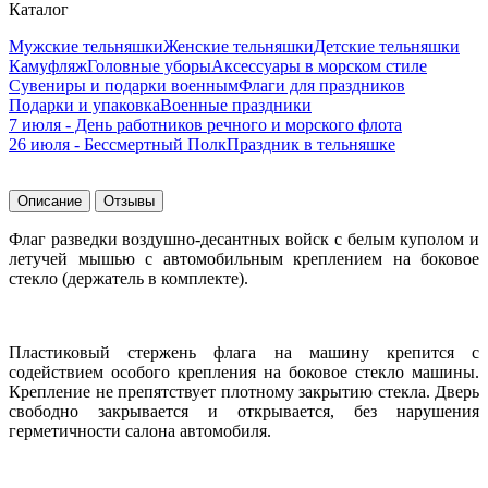
Каталог
Мужские тельняшки
Женские тельняшки
Детские тельняшки
Камуфляж
Головные уборы
Аксессуары в морском стиле
Сувениры и подарки военным
Флаги для праздников
Подарки и упаковка
Военные праздники
7 июля - День работников речного и морского флота
26 июля - Бессмертный Полк
Праздник в тельняшке
Описание
Отзывы
Флаг разведки воздушно-десантных войск с белым куполом и
летучей мышью с автомобильным креплением на боковое
стекло (держатель в комплекте).
Пластиковый стержень флага на машину крепится с
содействием особого крепления на боковое стекло машины.
Крепление не препятствует плотному закрытию стекла. Дверь
свободно закрывается и открывается, без нарушения
герметичности салона автомобиля.