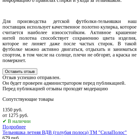
информацию о правилах стирки и ухода за тельняшкой.
Для производства детской футболки-тельняшки наш
поставщик использует качественное полотно кулирка, которое
считается наиболее износостойким. Активное крашение
нитей полотна способствует сохранению цвета изделия,
которое не линяет даже после частых стирок. В такой
футболке можно активно двигаться, отдыхать и заниматься
спортом, в том числе на солнце, плечи не обгорят, а краска не
померкнет.
Оставить отзыв
Отзыв успешно отправлен.
Он будет проверен администратором перед публикацией.
Перед публикацией отзывы проходят модерацию
Сопутствующие товары
1350 руб.
от 1275 руб.
✔ В наличии
Подробнее
Тельняшка летняя ВДВ (голубая полоса) ТМ "СилаПолос"
679 руб.