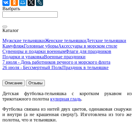
Выбрать
Каталог
Мужские тельняшки
Женские тельняшки
Детские тельняшки
Камуфляж
Головные уборы
Аксессуары в морском стиле
Сувениры и подарки военным
Флаги для праздников
Подарки и упаковка
Военные праздники
7 июля - День работников речного и морского флота
26 июля - Бессмертный Полк
Праздник в тельняшке
Описание
Отзывы
Детская футболка-тельняшка с коротким рукавом из
трикотажного
полотна
кулирная гладь
.
Футболка связана из нитей двух цветов, одинаковая снаружи
и внутри (а не крашенная сверху!). Изготовлена из того же
полотна, что и тельняшки.