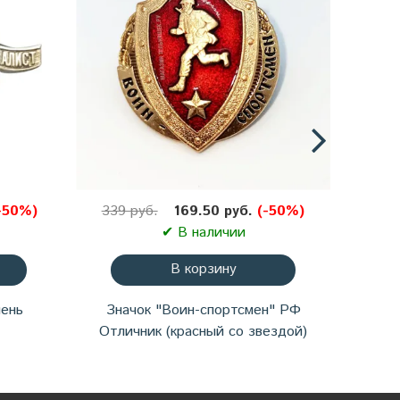
от 1085 руб.
от 2177 руб.
✔ В наличии
✔ В наличии
Подробнее
Подробнее
-50%)
339 руб.
169.50 руб.
(-50%)
339 
НАЧЕС Тельняшка
Свитшот в морском
✔ В наличии
утепленная ВМФ
стиле с заниженным
(темно-синяя полоса)
плечом
В корзину
ГОСТ МИНОБОРОНЫ
100% хлопок
пень
Значок "Воин-спортсмен" РФ
Значок
Отличник (красный со звездой)