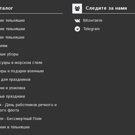
талог
Следите за нами
ие тельняшки
ВКонтакте
ие тельняшки
Telegram
ие тельняшки
фляж
ные уборы
суары в морском стиле
иры и подарки военным
 для праздников
ки и упаковка
ые праздники
я - День работников речного и
ого флота
ля - Бессмертный Полк
ник в тельняшке