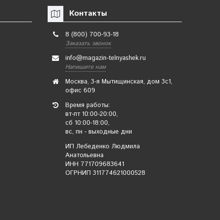
Контакты
8 (800) 700-93-18
Заказать звонок
от 560 руб.
250 руб.
(-50%)
info@magazin-telnyashek.ru
✔ В наличии
✔ В наличии
Напишите нам
Москва, 3-я Мытищинская, дом 3с1,
Подробнее
В корзину
офис 609
Время работы:
Футболка-тельняшка
Флаг ВМФ "За ВМФ"
вт-пт 10:00-20:00,
детская (черная
90х135см
сб 10:00-18:00,
вс, пн - выходные дни
полоса)
ИП Лебеденко Людмила
Анатольевна
ИНН 771709683641
ОГРНИП 311774621000528