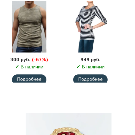
300 руб.
(-67%)
949 руб.
✔ В наличии
✔ В наличии
Подробнее
Подробнее
Майка камуфляж
Тельняшка женская
Лесной (коричневый)
приталенная с рукавом
3/4 (черная полоса)