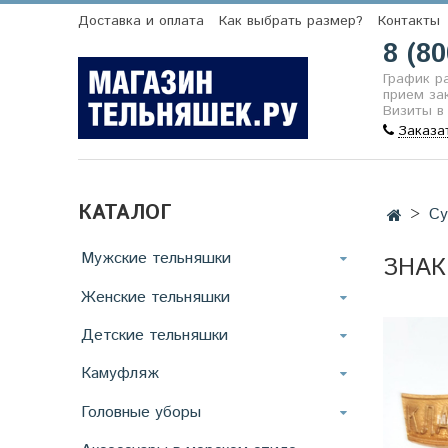
Доставка и оплата
Как выбрать размер?
Контакты
8 (80
График р
прием зак
Визиты в
Заказа
КАТАЛОГ
Су
Мужские тельняшки
ЗНАК
Женские тельняшки
Детские тельняшки
Камуфляж
Головные уборы