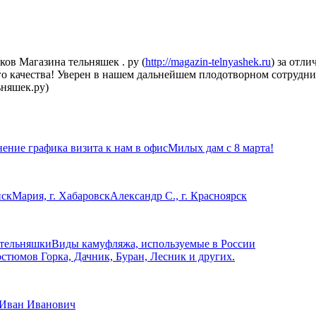
ов Магазина тельняшек . ру (
http://magazin-telnyashek.ru
) за отл
го качества! Уверен в нашем дальнейшем плодотворном сотрудни
ьняшек.ру)
ение графика визита к нам в офис
Милых дам с 8 марта!
нск
Мария, г. Хабаровск
Александр С., г. Красноярск
 тельняшки
Виды камуфляжа, используемые в России
стюмов Горка, Дачник, Буран, Лесник и других.
Иван Иванович