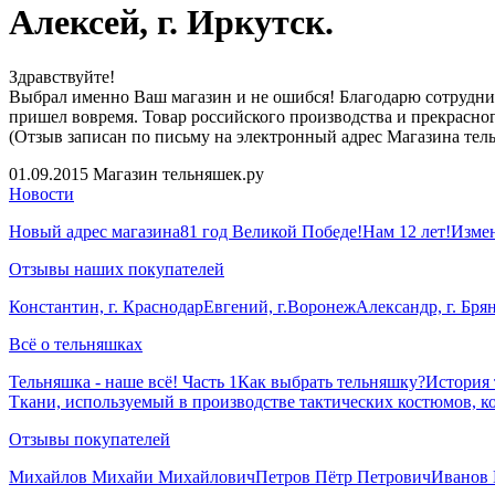
Алексей, г. Иркутск.
Здравствуйте!
Выбрал именно Ваш магазин и не ошибся! Благодарю сотрудник
пришел вовремя. Товар российского производства и прекрасно
(Отзыв записан по письму на электронный адрес Магазина тел
01.09.2015
Магазин тельняшек.ру
Новости
Новый адрес магазина
81 год Великой Победе!
Нам 12 лет!
Измен
Отзывы наших покупателей
Константин, г. Краснодар
Евгений, г.Воронеж
Александр, г. Бря
Всё о тельняшках
Тельняшка - наше всё! Часть 1
Как выбрать тельняшку?
История
Ткани, используемый в производстве тактических костюмов, ко
Отзывы покупателей
Михайлов Михайи Михайлович
Петров Пётр Петрович
Иванов 