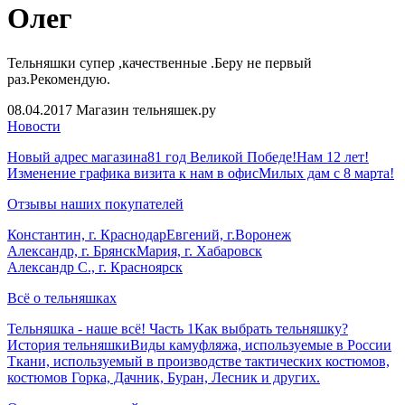
Олег
Тельняшки супер ,качественные .Беру не первый
раз.Рекомендую.
08.04.2017
Магазин тельняшек.ру
Новости
Новый адрес магазина
81 год Великой Победе!
Нам 12 лет!
Изменение графика визита к нам в офис
Милых дам с 8 марта!
Отзывы наших покупателей
Константин, г. Краснодар
Евгений, г.Воронеж
Александр, г. Брянск
Мария, г. Хабаровск
Александр С., г. Красноярск
Всё о тельняшках
Тельняшка - наше всё! Часть 1
Как выбрать тельняшку?
История тельняшки
Виды камуфляжа, используемые в России
Ткани, используемый в производстве тактических костюмов,
костюмов Горка, Дачник, Буран, Лесник и других.