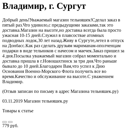
Владимир, г. Сургут
Добрый день!Уважаемый магазин тельняшек!Сделал заказ в
пятый раз.Что удивило,с предыдущими заказами,так это
доставка.Магазин на высоте,но доставка всегда была просто
ужасная 10-15 дней.Служил в плавсоствае атомных
подводных лодок,30 лет назад.Живу в Сургуте,летел в отпуск
на Донбасс.Как раз сделать друзьям мариманам-ополченцам
подарки в виде тельников с начесом и маечек.Заказ пришел за
4 дня.Посылка уважаемый магазин собрал моментально и
доставка пришла в г.Новошахтинск за три дня.Что раньше
бывало до 10 дней.Благодарен Вам,что успел к Дню
Основания Военно-Морского Флота получить все во
время.Качество и обслуживание на высоте.С уважением
Владимир.
(Отзыв записан по письму в адрес Магазина тельняшек.ру)
03.11.2019
Магазин тельняшек.ру
Товары к статье
779 руб.