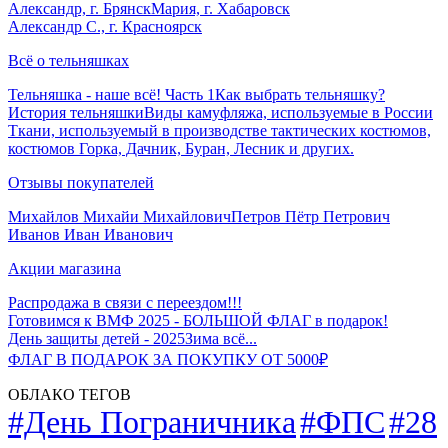
Александр, г. Брянск
Мария, г. Хабаровск
Александр С., г. Красноярск
Всё о тельняшках
Тельняшка - наше всё! Часть 1
Как выбрать тельняшку?
История тельняшки
Виды камуфляжа, используемые в России
Ткани, используемый в производстве тактических костюмов,
костюмов Горка, Дачник, Буран, Лесник и других.
Отзывы покупателей
Михайлов Михайи Михайлович
Петров Пётр Петрович
Иванов Иван Иванович
Акции магазина
Распродажа в связи с переездом!!!
Готовимся к ВМФ 2025 - БОЛЬШОЙ ФЛАГ в подарок!
День защиты детей - 2025
Зима всё...
ФЛАГ В ПОДАРОК ЗА ПОКУПКУ ОТ 5000₽
ОБЛАКО ТЕГОВ
#День Пограничника
#ФПС
#28