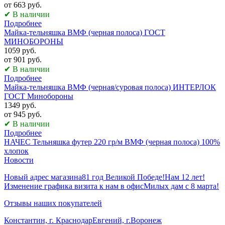
от 663 руб.
✔ В наличии
Подробнее
Майка-тельняшка ВМФ (черная полоса) ГОСТ
МИНОБОРОНЫ
1059 руб.
от 901 руб.
✔ В наличии
Подробнее
Майка-тельняшка ВМФ (черная/суровая полоса) ИНТЕРЛОК
ГОСТ Минобороны
1349 руб.
от 945 руб.
✔ В наличии
Подробнее
НАЧЕС Тельняшка футер 220 гр/м ВМФ (черная полоса) 100%
хлопок
Новости
Новый адрес магазина
81 год Великой Победе!
Нам 12 лет!
Изменение графика визита к нам в офис
Милых дам с 8 марта!
Отзывы наших покупателей
Константин, г. Краснодар
Евгений, г.Воронеж